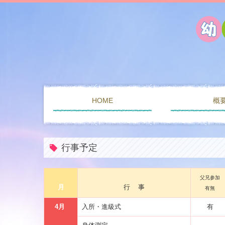
HOME
概
行事予定
父兄参加
月
行 事
有無
4月
入所・進級式
有