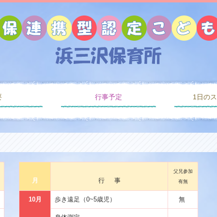
要
行事予定
1日の
父兄参加
月
行 事
有無
10月
歩き遠足（0~5歳児）
無