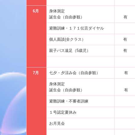
6月
身体測定
誕生会（自由参観）
有
避難訓練・１７１伝言ダイヤル
個人面談(全クラス）
有
親子バス遠足（5歳児）
有
7月
七夕・夕涼み会（自由参観）
有
身体測定
誕生会（自由参観）
有
避難訓練・不審者訓練
１号認定夏休み
お月見会