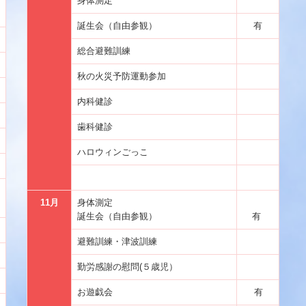
身体測定
誕生会（自由参観）
有
総合避難訓練
秋の火災予防運動参加
内科健診
歯科健診
ハロウィンごっこ
11月
身体測定
誕生会（自由参観）
有
避難訓練・津波訓練
勤労感謝の慰問(５歳児）
お遊戯会
有