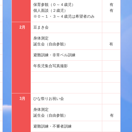
保育参観（０～４歳児）
有
個人面談（２歳児）
有
※０～１・３～４歳児は希望者のみ
2月
豆まき会
身体測定
誕生会（自由参観）
有
避難訓練・非常ベル訓練
年長児集合写真撮影
3月
ひな祭りお祝い会
身体測定
誕生会（自由参観）
有
避難訓練・不審者訓練