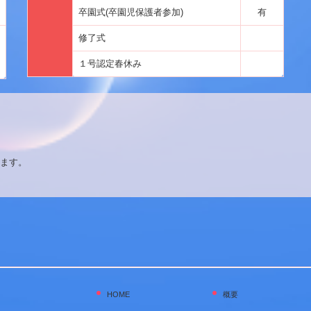
卒園式(卒園児保護者参加)
有
修了式
１号認定春休み
ます。
HOME
概要