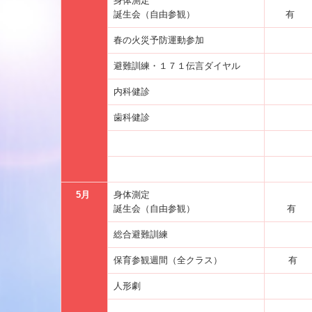
身体測定
誕生会（自由参観）
有
春の火災予防運動参加
避難訓練・１７１伝言ダイヤル
内科健診
歯科健診
5月
身体測定
誕生会（自由参観）
有
総合避難訓練
保育参観週間（全クラス）
有
人形劇