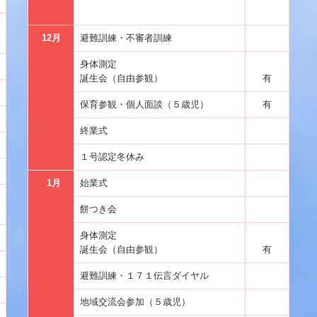
12月
避難訓練・不審者訓練
身体測定
誕生会（自由参観）
有
保育参観・個人面談（５歳児）
有
終業式
１号認定冬休み
1月
始業式
餅つき会
身体測定
誕生会（自由参観）
有
避難訓練・１７１伝言ダイヤル
地域交流会参加（５歳児）