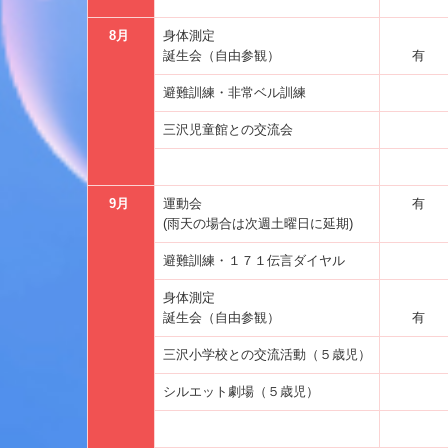
8月
身体測定
誕生会（自由参観）
有
避難訓練・非常ベル訓練
三沢児童館との交流会
9月
運動会
有
(雨天の場合は次週土曜日に延期)
避難訓練・１７１伝言ダイヤル
身体測定
誕生会（自由参観）
有
三沢小学校との交流活動（５歳児）
シルエット劇場（５歳児）